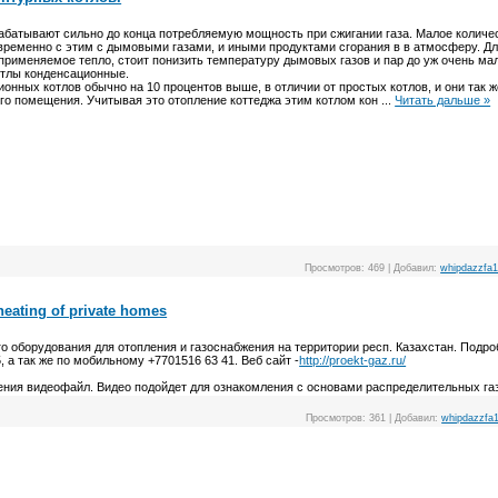
батывают сильно до конца потребляемую мощность при сжигании газа. Малое количес
ременно с этим с дымовыми газами, и иными продуктами сгорания в в атмосферу. Дл
применяемое тепло, стоит понизить температуру дымовых газов и пар до уж очень ма
отлы конденсационные.
онных котлов обычно на 10 процентов выше, в отличии от простых котлов, и они так 
го помещения. Учитывая это отопление коттеджа этим котлом кон
...
Читать дальше »
Просмотров:
469
|
Добавил:
whipdazzfa
heating of private homes
го оборудования для отопления и газоснабжения на территории респ. Казахстан. Подр
, а так же по мобильному +7701516 63 41. Веб сайт -
http://proekt-gaz.ru/
ения видеофайл. Видео подойдет для ознакомления с основами распределительных га
Просмотров:
361
|
Добавил:
whipdazzfa