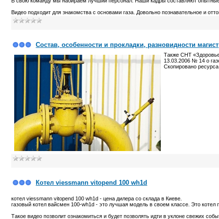
В свою команду мы набираем лучший персонал. Наши кадры составляют опытные 
Видео подходит для знакомства с основами газа. Довольно познавательное и от
Состав, особенности и прокладки, разновидности магис
Также СНТ «Здоровье
13.03.2006 № 14 о газ
Скопировано ресурс
Котел viessmann vitopend 100 wh1d
котел viessmann vitopend 100 wh1d - цена дилера со склада в Киеве.
газовый котел вайсмен 100-wh1d - это лучшая модель в своем классе. Это котел
Такое видео позволит ознакомиться и будет позволять идти в уклоне свежих собы