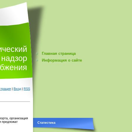
ический
Главная страница
надзор
Информация о сайте
абжения
страция
|
Вход
|
RSS
порта, организация
и предложат
Статистика