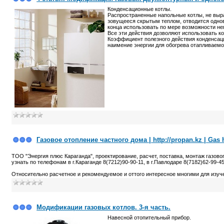
Конденсационные котлы.
Распространенные напольные котлы, не выра
зовущееся скрытым теплом, отводится однов
конца использовать по мере возможности не
Все эти действия дозволяют использовать к
Коэффициент полезного действия конденсаци
наимение энергии для обогрева отапливаемо
Газовое отопление частного дома | http://propan.kz | Gas 
ТОО "Энергия плюс Караганда", проектирование, расчет, поставка, монтаж газово
узнать по телефонам в г.Караганде 8(7212)90-90-11, в г.Павлодаре 8(7182)62-99-45
Относительно расчетное и рекомендуемое и оттого интересное многими для изуч
Модификации газовых котлов. 3-я часть.
Навесной отопительный прибор.