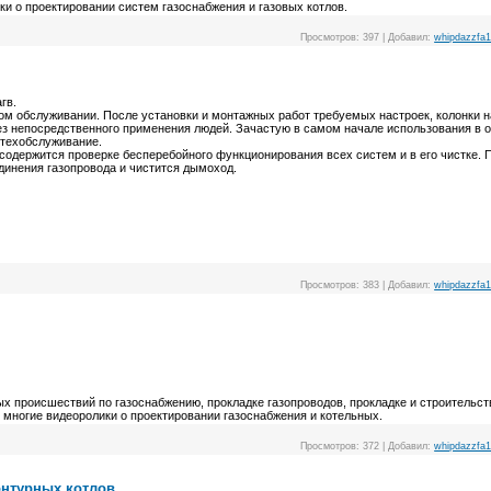
и о проектировании систем газоснабжения и газовых котлов.
Просмотров:
397
|
Добавил:
whipdazzfa
гв.
ом обслуживании. После установки и монтажных работ требуемых настроек, колонки 
ез непосредственного применения людей. Зачастую в самом начале использования в 
 техобслуживание.
одержится проверке бесперебойного функционирования всех систем и в его чистке. 
динения газопровода и чистится дымоход.
Просмотров:
383
|
Добавил:
whipdazzfa
ых происшествий по газоснабжению, прокладке газопроводов, прокладке и строительст
многие видеоролики о проектировании газоснабжения и котельных.
Просмотров:
372
|
Добавил:
whipdazzfa
онтурных котлов.