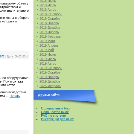
2018 Июнь
анимаемому объему
2018 Июль
устройством и
2018 Август
ацию значительного
2018 Сентябрь
го котла в сборе с
2018 Октябрь
р которых м
...
2018 Ноябрь
2018 Декабрь
2019 Январь
2019 Февраль
2019 Март
2019 Апрель
2019 Май
2019 Июнь
1972
|
Дата:
09.03.2014
2019 Июль
2019 Август
2019 Сентябрь
2019 Октябрь
2019 Ноябрь
льное оборудование
е. При монтаже
2019 Декабрь
ого котла.
2025 Февраль
менно вследствии
Друзья сайта
нима
...
Читать
Официальный блог
Сообщество uCoz
FAQ по системе
Инструкции для uCoz