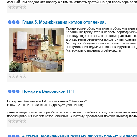
дальнейшем продолжим наряду с этим закачивать достойные для просмотра ролик
Глава 5. Модификации котлов отопления.
Техническое обслуживание и обслуживание а
Колонки не требуются в особом периодическ
последующего сезона отопления работают б
для системы отопления придется выполнить
Метод техобслуживания системы отопления с
обслуживания вдумчиво инспектируется сое
Материалы с портала proekt-gaz.ru
Пожар на Власовской ГРП
Пожар на Власовской ГРП (подстанция "Власовка").
В ночь с 10 на 11 июня 2011 (требует уточнения).
Данное видео позволит приобщиться и позволит пребывать в курсе заключительн
проектирования систем газоснабжения. А потому продолжим притом выкладывать 
4 статья. Модификации газовых двухконтурных и однок