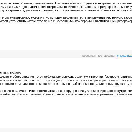
 компактные объемы и низкая цена. Настенный котел с двумя контурами, есть - по з
ими словами - достаточно смонтирована топливная, с насосом, предохранительным 
т для скромного дома или коттеджа, в которых немного полезного объема на эксплуат
теплогенераторная, ежеминутно лучшим решением есть применение настенного газово
уется установить котлы отопления с настенными бойлерами, накопительный резервуа
Просмотров:
420
|
Добавил:
whipdazzfa
льный прибор.
ального оборудования - его необходимо держать в другом строении. Газовое отопите
ем использует меньше места, и следовательно его закономерно присоединить в кухн
но произвести намного не менее строительных работ, чем при размещении двухконтурн
аленького размера. Все вспомогательное оборудование уже смонтированно внутри. И
е и отбирает мало полезного объема. Такой отопительный прибор применяется для ми