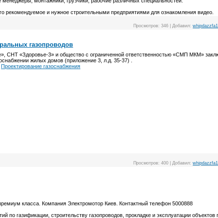
менеджеры, монтажники, грузчики, рабочие различных специальностей.
того рекомендуемое и нужное строительными предприятиями для ознакомления видео.
Просмотров:
346
|
Добавил:
whipdazzfa
тральных газопроводов
», СНТ «Здоровье-3» и общество с ограниченной ответственностью «СМП МКМ» заклю
оснабжении жилых домов (приложение 3, л.д. 35-37) .
а
Проектирование газоснабжения
Просмотров:
400
|
Добавил:
whipdazzfa
 премиум класса. Компания Электромотор Киев. Контактный телефон 5000888
тий по газификации, строительству газопроводов, прокладке и эксплуатации объектов 