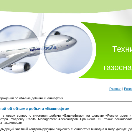
Техн
газосн
Главная
|
Реги
тверждений об объеме добычи «Башнефти»
дений об объеме добычи «Башнефти»
 в среду вопрос о снижении добычи «Башнефтью» на форуме «Россия зовет!» 
ктора Prosperity Capital Management Александром Бранисом. Он также пожалова
ат акционерам.
дыдущий частный контролирующий акционер «Башнефти» выводил в виде дивидендо