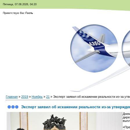
Пятница, 07.08.2026, 04:20
Приветствую Вас
Гость
Главная
»
2019
»
Ноябрь
»
21
» Эксперт заявил об искажении реальности из-за у
Эксперт заявил об искажении реальности из-за утверж
Днем
дире
выпл
«Пре