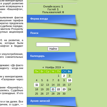
асии миноритарных
) в ущерб развитию
 были возвращены в
Онлайн всего:
1
рами «Башнефти»,
Гостей:
1
».
Пользователей:
0
 выявления фактов
Форма входа
завышение тарифов
ократно предлагала
 судебном порядке,
авители Prosperity
рупных акционеров
Поиск
б. на развитие, а
ба, которые были
шнефти» в бюджет
и злоупотребления,
Календарь
 его сомнительных
 дежавю: «Де факто
«
Ноябрь 2019
»
иденту - когда они
Пн
Вт
Ср
Чт
Пт
Сб
Вс
1
2
3
ии у миноритариев.
 «Газпрома» через
4
5
6
7
8
9
10
11
12
13
14
15
16
17
пании «Башнефть»,
18
19
20
21
22
23
24
разились. Судебные
и громадные. И кто
25
26
27
28
29
30
Архив записей
и и так далее. Все
ричем, в суде», —