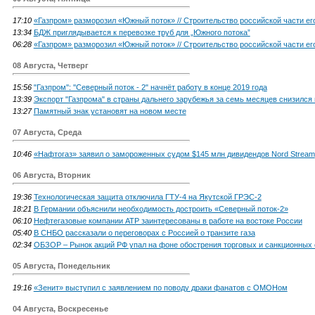
17:10
«Газпром» разморозил «Южный поток» // Строительство российской части е
13:34
БДЖ приглядывается к перевозке труб для „Южного потока”
06:28
«Газпром» разморозил «Южный поток» // Строительство российской части е
08 Августа, Четверг
15:56
"Газпром'': ''Северный поток - 2" начнёт работу в конце 2019 года
13:39
Экспорт "Газпрома" в страны дальнего зарубежья за семь месяцев снизился 
13:27
Памятный знак установят на новом месте
07 Августа, Среда
10:46
«Нафтогаз» заявил о замороженных судом $145 млн дивидендов Nord Stream
06 Августа, Вторник
19:36
Технологическая защита отключила ГТУ-4 на Якутской ГРЭС-2
18:21
В Германии объяснили необходимость достроить «Северный поток-2»
06:10
Нефтегазовые компании АТР заинтересованы в работе на востоке России
05:40
В СНБО рассказали о переговорах с Россией о транзите газа
02:34
ОБЗОР – Рынок акций РФ упал на фоне обострения торговых и санкционных
05 Августа, Понедельник
19:16
«Зенит» выступил с заявлением по поводу драки фанатов с ОМОНом
04 Августа, Воскресенье