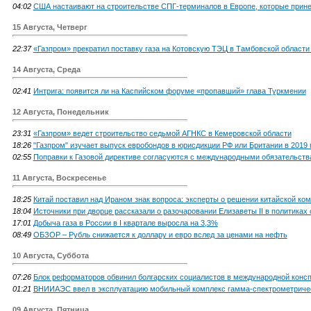
04:02
США настаивают на строительстве СПГ-терминалов в Европе, которые прине
15 Августа, Четверг
22:37
«Газпром» прекратил поставку газа на Котовскую ТЭЦ в Тамбовской области
14 Августа, Среда
02:41
Интрига: появится ли на Каспийском форуме «пропавший» глава Туркмении
12 Августа, Понедельник
23:31
«Газпром» ведет строительство седьмой АГНКС в Кемеровской области
18:26
"Газпром" изучает выпуск евробондов в юрисдикции РФ или Британии в 2019 
02:55
Поправки к Газовой директиве согласуются с международными обязательств
11 Августа, Воскресенье
18:25
Китай поставил над Ираном знак вопроса: эксперты о решении китайской ко
18:04
Источники при дворце рассказали о разочаровании Елизаветы II в политиках 
17:01
Добыча газа в России в I квартале выросла на 3,3%
08:49
ОБЗОР – Рубль снижается к доллару и евро вслед за ценами на нефть
10 Августа, Суббота
07:26
Блок реформаторов обвинил болгарских социалистов в международной конс
01:21
ВНИИАЭС ввел в эксплуатацию мобильный комплекс гамма-спектрометриче
09 Августа, Пятница