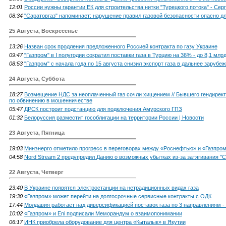
12:01
России нужны гарантии ЕК для строительства нитки "Турецкого потока" - Сер
08:34
"Саратовгаз" напоминает: нарушение правил газовой безопасности опасно д
25 Августа, Воскресенье
13:26
Назван срок продления предложенного Россией контракта по газу Украине
09:47
"Газпром" в I полугодии сократил поставки газа в Турцию на 36% - до 8,1 млр
08:53
"Газпром" с начала года по 15 августа снизил экспорт газа в дальнее зарубе
24 Августа, Суббота
18:27
Возмещение НДС за неоплаченный газ сочли хищением // Бывшего гендирект
по обвинению в мошенничестве
05:47
ДРСК построит подстанцию для подключения Амурского ГПЗ
01:32
Белоруссия разместит гособлигации на территории России | Новости
23 Августа, Пятница
19:03
Минэнерго отметило прогресс в переговорах между «Роснефтью» и «Газпро
04:58
Nord Stream 2 предупредил Данию о возможных убытках из-за затягивания "С
22 Августа, Четверг
23:40
В Украине появятся электростанции на нетрадиционных видах газа
19:30
«Газпром» может перейти на долгосрочные сервисные контракты с ОДК
17:44
Молдавия работает над диверсификацией поставок газа по 3 направлениям -
10:02
«Газпром» и Eni подписали Меморандум о взаимопонимании
06:17
ИНК приобрела оборудование для центра «Кыталык» в Якутии