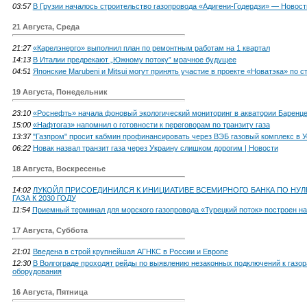
03:57
В Грузии началось строительство газопровода «Адигени-Годердзи» — Новост
21 Августа, Среда
21:27
«Карелэнерго» выполнил план по ремонтным работам на 1 квартал
14:13
В Италии предрекают „Южному потоку” мрачное будущее
04:51
Японские Marubeni и Mitsui могут принять участие в проекте «Новатэка» по
19 Августа, Понедельник
23:10
«Роснефть» начала фоновый экологический мониторинг в акватории Баренц
15:00
«Нафтогаз» напомнил о готовности к переговорам по транзиту газа
13:37
"Газпром" просит кабмин профинансировать через ВЭБ газовый комплекс в У
06:22
Новак назвал транзит газа через Украину слишком дорогим | Новости
18 Августа, Воскресенье
14:02
ЛУКОЙЛ ПРИСОЕДИНИЛСЯ К ИНИЦИАТИВЕ ВСЕМИРНОГО БАНКА ПО НУ
ГАЗА К 2030 ГОДУ
11:54
Приемный терминал для морского газопровода «Турецкий поток» построен н
17 Августа, Суббота
21:01
Введена в строй крупнейшая АГНКС в России и Европе
12:30
В Волгограде проходят рейды по выявлению незаконных подключений к газор
оборудования
16 Августа, Пятница