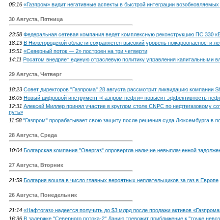
05:16
«Газпром» видит негативные аспекты в быстрой интеграции возобновляемых
30 Августа, Пятница
23:58
Федеральная сетевая компания ведет комплексную реконструкцию ПС 330 кВ
18:13
В Нижегородской области сохраняется высокий уровень пожароопасности ле
15:51
«Северный поток — 2» построен на три четверти
14:11
Росатом внедряет единую отраслевую политику управления капитальными 
29 Августа, Четверг
18:23
Совет директоров "Газпрома" 28 августа рассмотрит ликвидацию компании S
16:05
Новый цифровой инструмент «Газпром нефти» повысит эффективность неф
12:31
Алексей Миллер принял участие в круглом столе CNPC по нефтегазовому со
путь»
11:58
"Газпром" прорабатывает свою защиту после решения суда Люксембурга в п
28 Августа, Среда
10:04
Болгарская компания "Овергаз" опровергла наличие невыплаченной задолже
27 Августа, Вторник
21:59
Болгария вошла в число главных вероятных неплательщиков за газ в Европе
26 Августа, Понедельник
21:14
«Нафтогаз» надеется получить до $3 млрд после продажи активов «Газпрома
16:36
В задержке "Северного потока-2" Данию тревожит приближение к "точке невоз