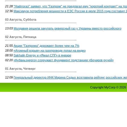
21:28
"Нафтогаз" заявил, что "Газпром" не предлагал ему "короткий контракт" на тр
12:36
Максимум потребления мощности в ЕЭС России в июле 2015 года составил 1
03 Августа, Суббота
13:03
Молдавия решила закупать реверсный газ у Украины вместо российского
02 Августа, Пятница
21:55
Акции "Газпрома" дорожают более чем на 7%
18:00
«Атомный взрыв» на газопроводе попал на видео
08:50
Sakhalin Energy и «Ямал СПГ» в январе
02:20
«Кубаньэнерго» сооружает фундамент подстанции «Бочаров ручей»
01 Августа, Четверг
12:09
Генеральный директор ИНК Марина Седых возглавила рейтинг российских ж
Copyright MyCorp © 2026