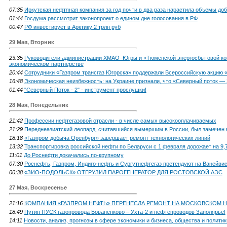
07:35
Иркутская нефтяная компания за год почти в два раза нарастила объемы до
01:44
Госдума рассмотрит законопроект о едином дне голосования в РФ
00:47
РФ инвестирует в Арктику 2 трлн руб
29 Мая, Вторник
23:35
Руководители администрации ХМАО–Югры и «Тюменской энергосбытовой ком
экономическом партнерстве
20:44
Сотрудники «Газпром трансгаз Югорска» поддержали Всероссийскую акцию 
16:48
Экономическая неизбежность: на Укpaинe признали, что «Северный поток — 2
01:44
"Северный Поток - 2" - инструмент прослушки!
28 Мая, Понедельник
21:42
Профессии нефтегазовой отрасли - в числе самых высокооплачиваемых
21:29
Переднеазиатский леопард, считавшийся вымершим в России, был замечен 
18:18
«Газпром добыча Оренбург» завершает ремонт технологических линий
13:32
Транспортировка российской нефти по Беларуси с 1 февраля дорожает на 9
11:01
До Роснефти докачались по-крупному
07:30
Роснефть, Газпром, Индиго-нефть и Сургутнефтегаз претендуют на Ванейви
00:38
«ЗИО-ПОДОЛЬСК» ОТГРУЗИЛ ПАРОГЕНЕРАТОР ДЛЯ РОСТОВСКОЙ АЭС
27 Мая, Воскресенье
21:16
КОМПАНИЯ «ГАЗПРОМ НЕФТЬ» ПЕРЕНЕСЛА РЕМОНТ НА МОСКОВСКОМ Н
18:49
Путин ПУСК газопровода Бованенково – Ухта-2 и нефтепроводов Заполярье!
14:11
Новости, анализ, прогнозы в сфере экономики и бизнеса, общества и политик