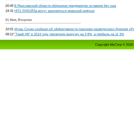
20:45
В Ярославской области оборонное предприятие оставили без газа
19:31
НПЗ ЛУКОЙЛа могут заполняться иранской нефтью
01 Мая, Вторник
10:01
Игорь Сечин сообщил об эффективности поисково-разведочного бурения «Р
09:12
"Таиф НК" в 2014 году увеличило выручку на 3,8%, а прибыль на 11,3%
Copyright MyCorp © 2026