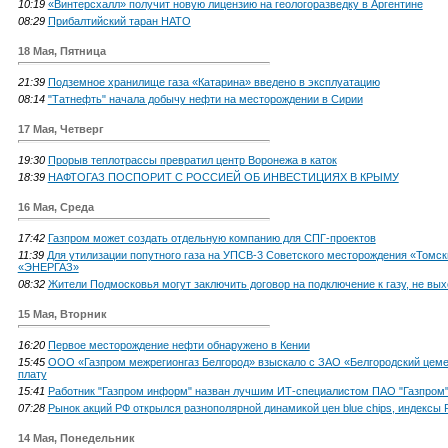
10:19
«Винтерсхалл» получит новую лицензию на геологоразведку в Аргентине
08:29
Прибалтийский таран НАТО
18 Мая, Пятница
21:39
Подземное хранилище газа «Катарина» введено в эксплуатацию
08:14
"Татнефть" начала добычу нефти на месторождении в Сирии
17 Мая, Четверг
19:30
Прорыв теплотрассы превратил центр Воронежа в каток
18:39
НАФТОГАЗ ПОСПОРИТ С РОССИЕЙ ОБ ИНВЕСТИЦИЯХ В КРЫМУ
16 Мая, Среда
17:42
Газпром может создать отдельную компанию для СПГ-проектов
11:39
Для утилизации попутного газа на УПСВ-3 Советского месторождения «Томс
«ЭНЕРГАЗ»
08:32
Жители Подмосковья могут заключить договор на подключение к газу, не вых
15 Мая, Вторник
16:20
Первое месторождение нефти обнаружено в Кении
15:45
ООО «Газпром межрегионгаз Белгород» взыскало с ЗАО «Белгородский цемен
плату
15:41
Работник "Газпром информ" назван лучшим ИТ-специалистом ПАО "Газпром
07:28
Рынок акций РФ открылся разнополярной динамикой цен blue chips, индексы
14 Мая, Понедельник