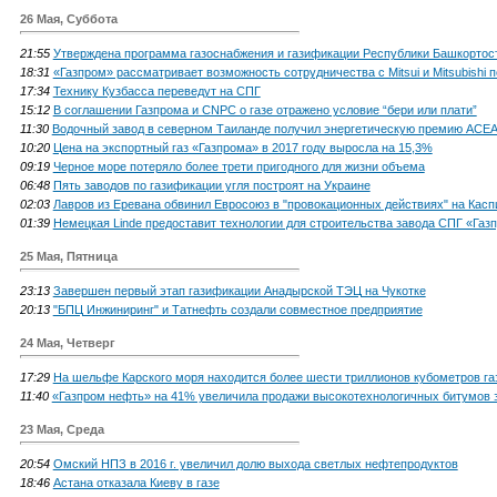
26 Мая, Суббота
21:55
Утверждена программа газоснабжения и газификации Республики Башкортост
18:31
«Газпром» рассматривает возможность сотрудничества с Mitsui и Mitsubishi
17:34
Технику Кузбасса переведут на СПГ
15:12
В соглашении Газпрома и CNPC о газе отражено условие “бери или плати”
11:30
Водочный завод в северном Таиланде получил энергетическую премию АСЕ
10:20
Цена на экспортный газ «Газпрома» в 2017 году выросла на 15,3%
09:19
Черное море потеряло более трети пригодного для жизни объема
06:48
Пять заводов по газификации угля построят на Украине
02:03
Лавров из Еревана обвинил Евросоюз в "провокационных действиях" на Касп
01:39
Немецкая Linde предоставит технологии для строительства завода СПГ «Газ
25 Мая, Пятница
23:13
Завершен первый этап газификации Анадырской ТЭЦ на Чукотке
20:13
"БПЦ Инжиниринг" и Татнефть создали совместное предприятие
24 Мая, Четверг
17:29
На шельфе Карского моря находится более шести триллионов кубометров га
11:40
«Газпром нефть» на 41% увеличила продажи высокотехнологичных битумов з
23 Мая, Среда
20:54
Омский НПЗ в 2016 г. увеличил долю выхода светлых нефтепродуктов
18:46
Астана отказала Киеву в газе