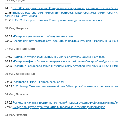
14:32
В ООО «Газпром трансгаз Ставрополь» завершился фестиваль энергосбере
11:35
Впервые мастерством померяются матросы, кондитеры, электромонтеры и л
добытчика нефти и газа
11:31
В ООО «Газпром трансгаз Уфа» прошел конкурс профмастерства
08 Мая, Вторник
20:35
«Газпром» увеличивает добычу нефти и газа
18:55
Россия изучает возможность расчета за нефть с Турцией и Ираном в нацио
07 Мая, Понедельник
22:15
НОВАТЭК станет крупнейшим в мире экспортером сжиженного газа
20:22
«Газпромнефть - Ямал» планирует начать работы на Северо-Самбургском 
20:09
Проекты энергосбережения «Газпромнефть-Муравленко» признаны лучшим
06 Мая, Воскресенье
14:23
Газопровод Ямал—Европа остановлен
08:35
В 2010 году Газпром реализовал более 300 млрд куб.м газа, поставленного
04 Мая, Пятница
19:02
Роснефть начала строительство первой поисково-оценочной скважины на Ле
17:42
Сибур планирует строительство в Тобольске 2-го завода полимеров
03 Мая, Четверг