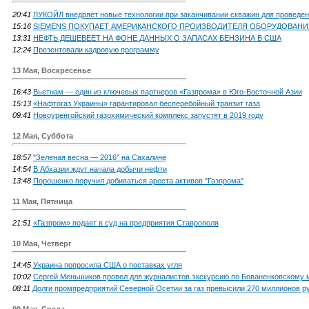
20:41
ЛУКОЙЛ внедряет новые технологии при заканчивании скважин для проведен
15:16
SIEMENS ПОКУПАЕТ АМЕРИКАНСКОГО ПРОИЗВОДИТЕЛЯ ОБОРУДОВАНИ
13:31
НЕФТЬ ДЕШЕВЕЕТ НА ФОНЕ ДАННЫХ О ЗАПАСАХ БЕНЗИНА В США
12:24
Презентовали кадровую программу
13 Мая, Воскресенье
16:43
Вьетнам — один из ключевых партнеров «Газпрома» в Юго-Восточной Азии
15:13
«Нафтогаз Украины» гарантировал бесперебойный транзит газа
09:41
Новоуренгойский газохимический комплекс запустят в 2019 году
12 Мая, Суббота
18:57
"Зеленая весна — 2016" на Сахалине
14:54
В Абхазии ждут начала добычи нефти
13:48
Порошенко поручил добиваться ареста активов "Газпрома"
11 Мая, Пятница
21:51
«Газпром» подает в суд на предприятия Ставрополя
10 Мая, Четверг
14:45
Украина попросила США о поставках угля
10:02
Сергей Меньшиков провел для журналистов экскурсию по Бованенковскому
08:11
Долги промпредприятий Северной Осетии за газ превысили 270 миллионов р
09 Мая, Среда