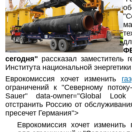
об
"
м
те
д
Ф
сегодня"
рассказал заместитель г
Института национальной энергетик
Еврокомиссия хочет изменить
газ
ограничений к "Северному потоку-2
Sauer" data-owner="Global Loo
отстранить Россию от обслуживани
пресечет Германия">
Еврокомиссия хочет изменить 