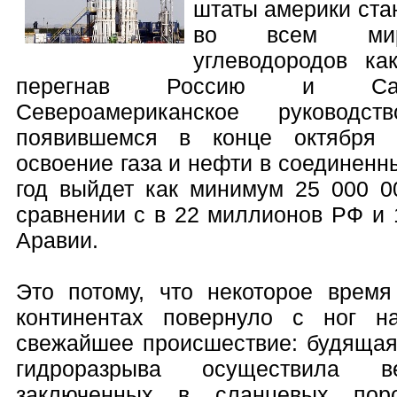
штаты америки ст
во всем мире
углеводородов ка
перегнав Россию и Сау
Североамериканское руковод
появившемся в конце октября 
освоение газа и нефти в соединен
год выйдет как минимум 25 000 0
сравнении с в 22 миллионов РФ и 
Аравии.
Это потому, что некоторое врем
континентах повернуло с ног н
свежайшее происшествие: будящая
гидроразрыва осуществила в
заключенных в сланцевых пор