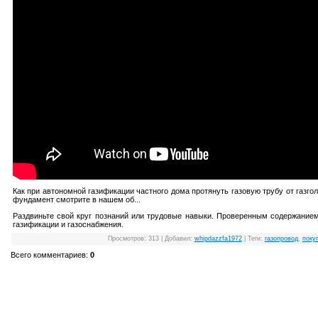
Как при автономной газификации частного дома протянуть газовую трубу от газго
фундамент смотрите в нашем об...
Раздвиньте свой круг познаний или трудовые навыки. Проверенным содержание
газификации и газоснабжения.
Просмотров
: 313 |
Добавил
:
whipdazzfa1972
|
Теги
:
газопровод
,
поку
Всего комментариев
:
0