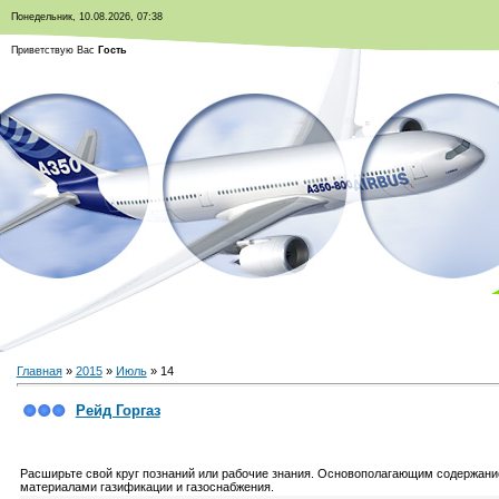
Понедельник, 10.08.2026, 07:38
Приветствую Вас
Гость
Главная
»
2015
»
Июль
»
14
Рейд Горгаз
Расширьте свой круг познаний или рабочие знания. Основополагающим содержание
материалами газификации и газоснабжения.