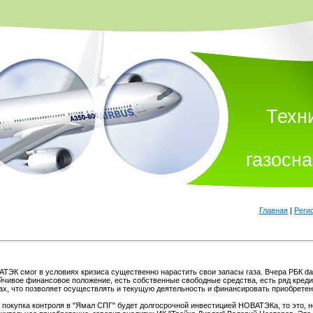
Техн
газосн
Главная
|
Реги
ТЭК смог в условиях кризиса существенно нарастить свои запасы газа. Вчера РБК dail
йчивое финансовое положение, есть собственные свободные средства, есть ряд креди
ах, что позволяет осуществлять и текущую деятельность и финансировать приобретени
 покупка контроля в "Ямал СПГ" будет долгосрочной инвестицией НОВАТЭКа, то это, 