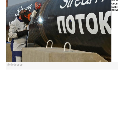
поло
серь
капи
пред