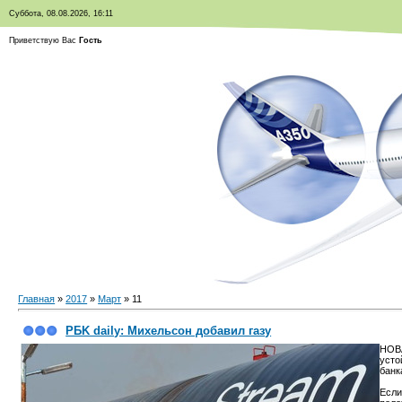
Суббота, 08.08.2026, 16:11
Приветствую Вас
Гость
Главная
»
2017
»
Март
»
11
PБK daily: Михельсон добавил газу
НОВА
усто
банк
Если