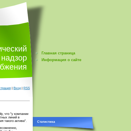
ический
Главная страница
надзор
Информация о сайте
абжения
страция
|
Вход
|
RSS
y, что "у компании
тных линий в
я такого актива".
Статистика
несомненно,