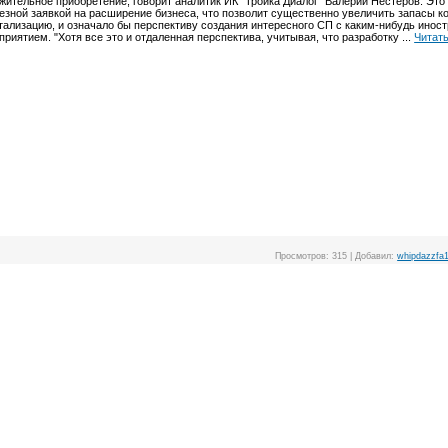
жительное приобретение, говорит аналитик ИК "Тройка Диалог" Валерий Нестеров. Это
езной заявкой на расширение бизнеса, что позволит существенно увеличить запасы к
тализацию, и означало бы перспективу создания интересного СП с каким-нибудь инос
приятием. "Хотя все это и отдаленная перспектива, учитывая, что разработку
...
Читат
Просмотров:
315
|
Добавил:
whipdazzfa