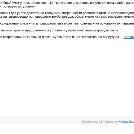
еобщий учет у всех абонентов. Централизация и скорость получения показаний о расх
нтролируемых уровней.
иборы для учета достаточно требуемой погрешности располагаются на газораспреде
е на газопроводах из природного трубопровода, обязательно на газораспределительно
орудование узлов учета природного газа может выполняться на основании их парамет
 первом уровне предъявляются условия к увеличению параметров датчиков.
и потреблении газа свыше десять кубометров в час эффективнее оборудова
...
Читать
Просмотров:
347
|
Добавил:
whipdazzfa