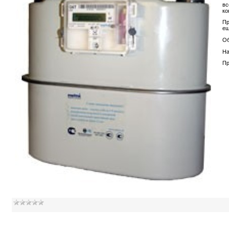
вс
ко
Пр
ещ
Об
На
Пр