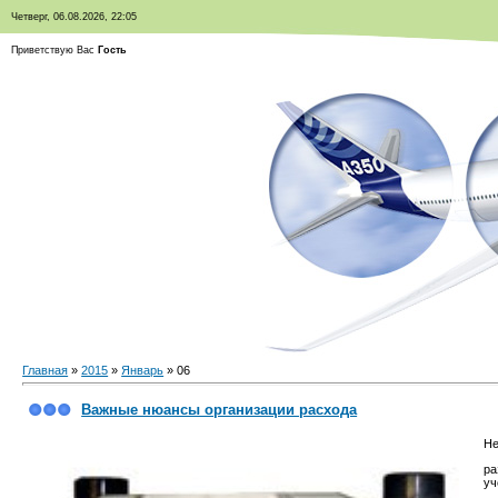
Четверг, 06.08.2026, 22:05
Приветствую Вас
Гость
Главная
»
2015
»
Январь
»
06
Важные нюансы организации расхода
Не
ра
уч