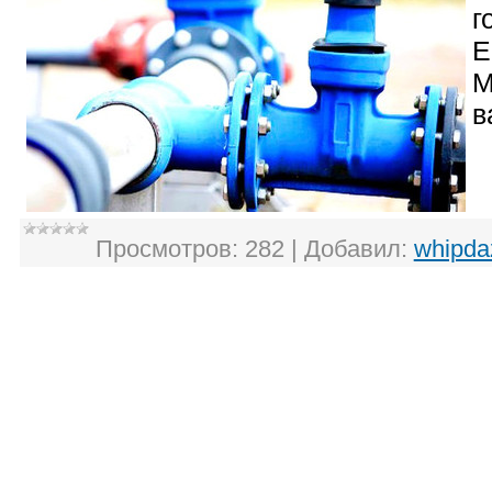
г
Е
М
в
Просмотров:
282
|
Добавил:
whipda