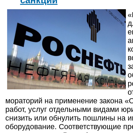
«
д
е
а
к
в
з
о
р
о
мораторий на применение закона «О
работ, услуг отдельными видами юр
снизить или обнулить пошлины на 
оборудование. Соответствующие п