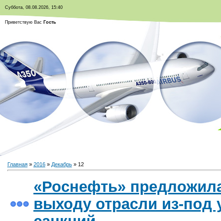
Суббота, 08.08.2026, 15:40
Приветствую Вас
Гость
Главная
»
2016
»
Декабрь
»
12
«Роснефть» предложил
выходу отрасли из-под 
санкций